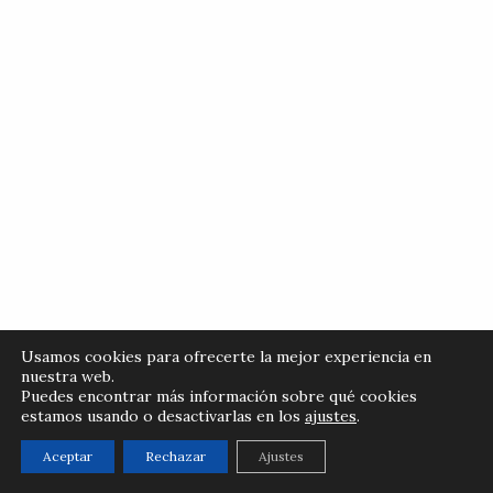
Usamos cookies para ofrecerte la mejor experiencia en
nuestra web.
Puedes encontrar más información sobre qué cookies
estamos usando o desactivarlas en los
ajustes
.
Aceptar
Rechazar
Ajustes