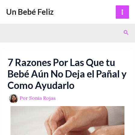
Ir
Navegación
Mai
Un Bebé Feliz
al
de
Men
contenido
entradas
Bus
7 Razones Por Las Que tu
Bebé Aún No Deja el Pañal y
Como Ayudarlo
Por
Sonia Rojas