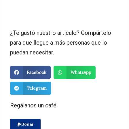
¿Te gustó nuestro articulo? Compártelo
para que llegue a más personas que lo
puedan necesitar.
S
S
Facebook
WhatsApp
h
h
a
a
S
Telegram
r
r
h
e
e
a
Regálanos un café
o
o
r
n
n
e
Donar
f
w
o