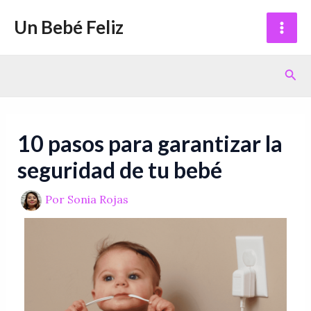
Ir
Navegación
Mai
Un Bebé Feliz
al
de
Men
contenido
entradas
Bus
10 pasos para garantizar la
seguridad de tu bebé
Por
Sonia Rojas